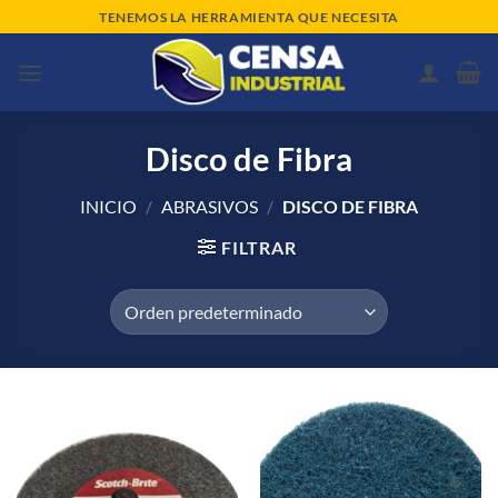
Saltar
TENEMOS LA HERRAMIENTA QUE NECESITA
al
contenido
Disco de Fibra
INICIO
/
ABRASIVOS
/
DISCO DE FIBRA
FILTRAR