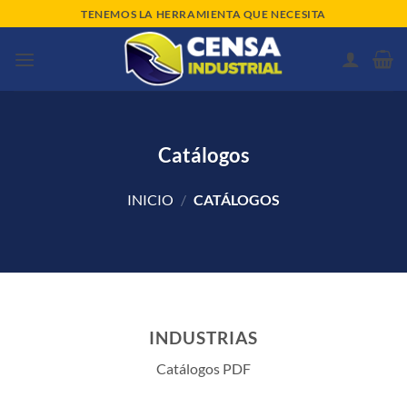
Saltar
TENEMOS LA HERRAMIENTA QUE NECESITA
al
contenido
Catálogos
INICIO
/
CATÁLOGOS
INDUSTRIAS
Catálogos PDF