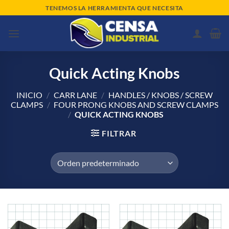
Saltar
TENEMOS LA HERRAMIENTA QUE NECESITA
al
contenido
Quick Acting Knobs
INICIO
/
CARR LANE
/
HANDLES / KNOBS / SCREW
CLAMPS
/
FOUR PRONG KNOBS AND SCREW CLAMPS
/
QUICK ACTING KNOBS
FILTRAR