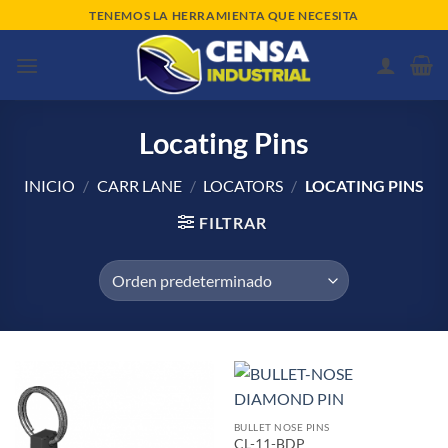
Saltar
TENEMOS LA HERRAMIENTA QUE NECESITA
al
contenido
Locating Pins
INICIO
/
CARR LANE
/
LOCATORS
/
LOCATING PINS
FILTRAR
BULLET NOSE PINS
CL-11-BDP