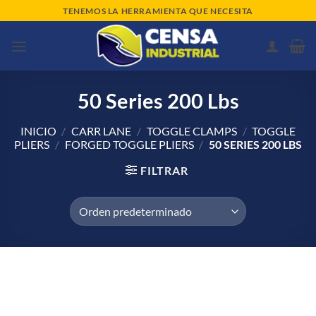
Saltar
TENEMOS LA HERRAMIENTA QUE NECESITA
al
contenido
50 Series 200 Lbs
INICIO
/
CARR LANE
/
TOGGLE CLAMPS
/
TOGGLE
PLIERS
/
FORGED TOGGLE PLIERS
/
50 SERIES 200 LBS
FILTRAR