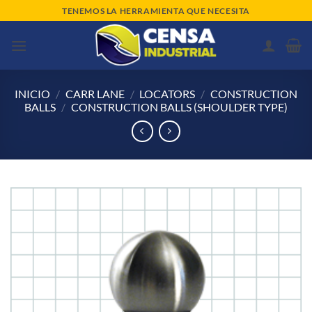
Saltar
TENEMOS LA HERRAMIENTA QUE NECESITA
al
contenido
INICIO
/
CARR LANE
/
LOCATORS
/
CONSTRUCTION
BALLS
/
CONSTRUCTION BALLS (SHOULDER TYPE)