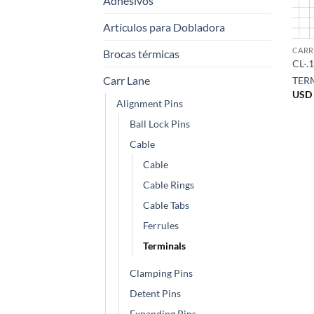
Adhesivos
Artículos para Dobladora
CARR
Brocas térmicas
CL-.
Carr Lane
TER
USD 
Alignment Pins
Ball Lock Pins
Cable
Cable
Cable Rings
Cable Tabs
Ferrules
Terminals
Clamping Pins
Detent Pins
Expanding Pins