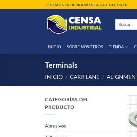
Saltar
TENEMOS LA HERRAMIENTA QUE NECESITA
al
contenido
Buscar
por:
INICIO
SOBRE NOSOTROS
TIENDA
C
Terminals
INICIO
/
CARR LANE
/
ALIGNMENT
CATEGORÍAS DEL
PRODUCTO
Abrasivos