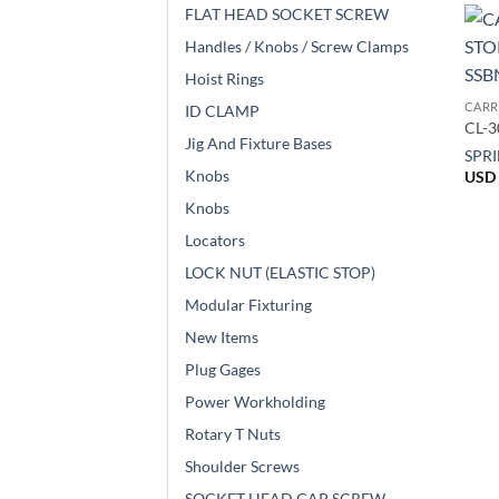
FLAT HEAD SOCKET SCREW
Handles / Knobs / Screw Clamps
Hoist Rings
CARR
ID CLAMP
CL-
Jig And Fixture Bases
SPR
Knobs
USD 
Knobs
Locators
LOCK NUT (ELASTIC STOP)
Modular Fixturing
New Items
Plug Gages
Power Workholding
Rotary T Nuts
Shoulder Screws
SOCKET HEAD CAP SCREW