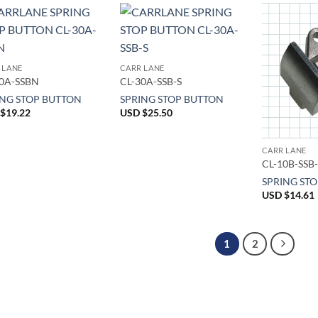
 LANE
CARR LANE
30A-SSBN
CL-30A-SSB-S
ING STOP BUTTON
SPRING STOP BUTTON
$
19.22
USD $
25.50
CARR LANE
CL-10B-SSB
SPRING ST
USD $
14.61
1
2