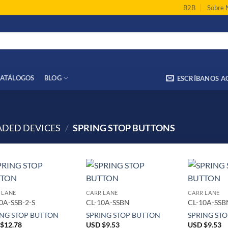
B2B
Sobre 
ATÁLOGOS
BLOG
ESCRÍBANOS A
ADED DEVICES
/
SPRING STOP BUTTONS
 LANE
CARR LANE
CARR LANE
0A-SSB-2-S
CL-10A-SSBN
CL-10A-SSB
ING STOP BUTTON
SPRING STOP BUTTON
SPRING ST
$
12.78
USD $
9.53
USD $
9.53