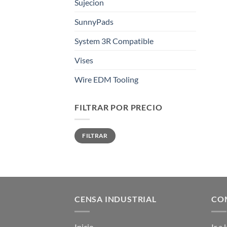
Sujecion
SunnyPads
System 3R Compatible
Vises
Wire EDM Tooling
FILTRAR POR PRECIO
Precio
Precio
FILTRAR
mínimo
máximo
CENSA INDUSTRIAL
COM
Inicio
Ir a