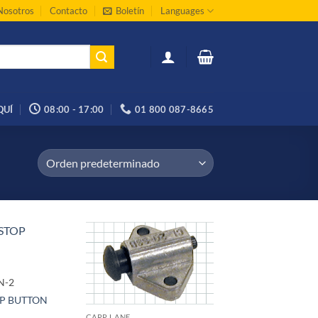
Nosotros
Contacto
Boletín
Languages
QUÍ
08:00 - 17:00
01 800 087-8665
N-2
OP BUTTON
CARR LANE