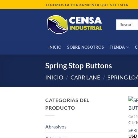
Saltar
TENEMOS LA HERRAMIENTA QUE NECESITA
al
contenido
Buscar
por:
INICIO
SOBRE NOSOTROS
TIENDA
C
Spring Stop Buttons
INICIO
/
CARR LANE
/
SPRING LO
CATEGORÍAS DEL
PRODUCTO
CARR
CL-1
Abrasivos
SPR
USD 