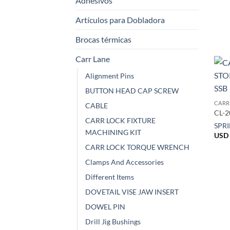
Adhesivos
Artículos para Dobladora
Brocas térmicas
Carr Lane
Alignment Pins
BUTTON HEAD CAP SCREW
CARR
CABLE
CL-2
CARR LOCK FIXTURE
SPR
MACHINING KIT
USD 
CARR LOCK TORQUE WRENCH
Clamps And Accessories
Different Items
DOVETAIL VISE JAW INSERT
DOWEL PIN
Drill Jig Bushings