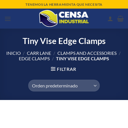
Saltar
TENEMOS LA HERRAMIENTA QUE NECESITA
al
contenido
Tiny Vise Edge Clamps
INICIO
/
CARR LANE
/
CLAMPS AND ACCESSORIES
/
EDGE CLAMPS
/
TINY VISE EDGE CLAMPS
FILTRAR