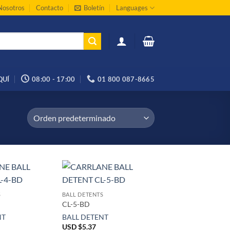
Nosotros
Contacto
Boletín
Languages
QUÍ
08:00 - 17:00
01 800 087-8665
S
BALL DETENTS
CL-5-BD
NT
BALL DETENT
USD $
5.37