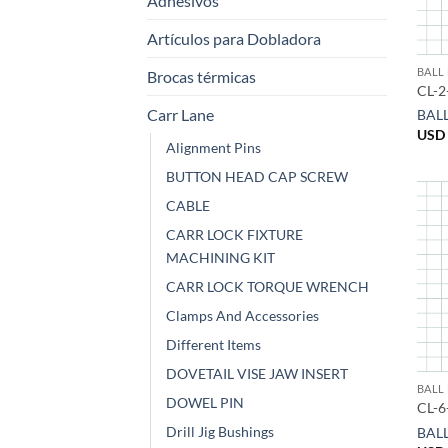
Adhesivos
Artículos para Dobladora
BALL
Brocas térmicas
CL-2
Carr Lane
BAL
USD 
Alignment Pins
BUTTON HEAD CAP SCREW
CABLE
CARR LOCK FIXTURE
MACHINING KIT
CARR LOCK TORQUE WRENCH
Clamps And Accessories
Different Items
DOVETAIL VISE JAW INSERT
BALL
DOWEL PIN
CL-6
Drill Jig Bushings
BAL