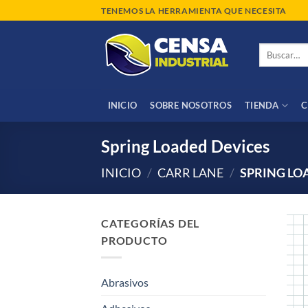
Saltar
TENEMOS LA HERRAMIENTA QUE NECESITA
al
contenido
Buscar
por:
INICIO
SOBRE NOSOTROS
TIENDA
C
Spring Loaded Devices
INICIO
/
CARR LANE
/
SPRING LO
CATEGORÍAS DEL
PRODUCTO
Abrasivos