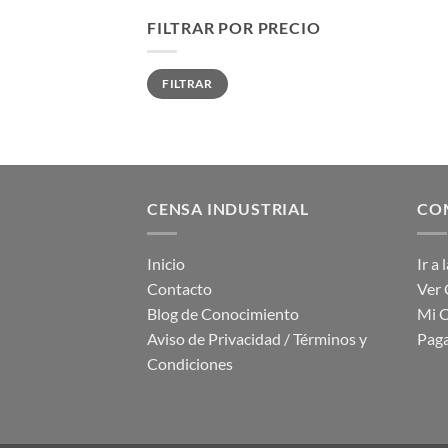
FILTRAR POR PRECIO
Precio
Precio
FILTRAR
mínimo
máximo
CENSA INDUSTRIAL
COM
Inicio
Ir a
Contacto
Ver 
Blog de Conocimiento
Mi 
Aviso de Privacidad / Términos y
Paga
Condiciones