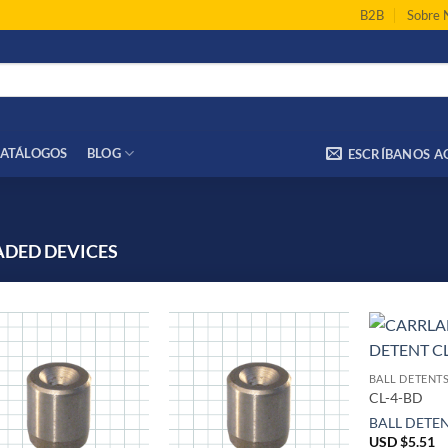
B2B
Sobre 
ATÁLOGOS
BLOG
ESCRÍBANOS A
ADED DEVICES
BALL DETENT
CL-4-BD
BALL DETE
USD $
5.51