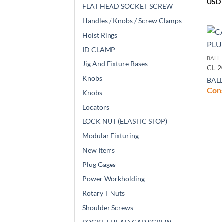
USD 
FLAT HEAD SOCKET SCREW
Handles / Knobs / Screw Clamps
Hoist Rings
ID CLAMP
BALL
Jig And Fixture Bases
CL-2
Knobs
BAL
Cons
Knobs
Locators
LOCK NUT (ELASTIC STOP)
Modular Fixturing
New Items
Plug Gages
Power Workholding
Rotary T Nuts
Shoulder Screws
SOCKET HEAD CAP SCREW